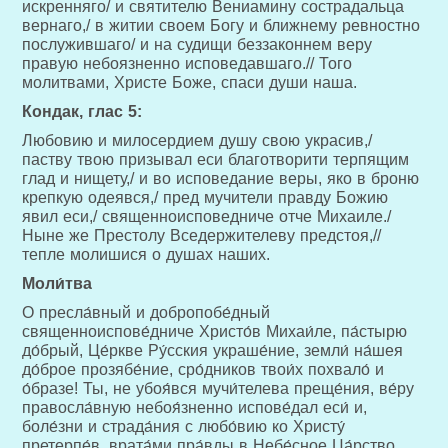
искренняго/ и святителю Вениамину сострадальца
вернаго,/ в житии своем Богу и ближнему ревностно
послужившаго/ и на судищи беззаконнем веру
правую небоязненно исповедавшаго.// Того
молитвами, Христе Боже, спаси души наша.
Кондак, глас 5:
Любовию и милосердием душу свою украсив,/
паству твою призывал еси благотворити терпящим
глад и нищету,/ и во исповедание веры, яко в броню
крепкую одеявся,/ пред мучители правду Божию
явил еси,/ священноисповедниче отче Михаиле./
Ныне же Престолу Вседержителеву предстоя,//
тепле молишися о душах наших.
Моли́тва
О пресла́вный и добропобе́дный
священноиспове́дниче Христо́в Михаи́ле, па́стырю
до́брый, Це́ркве Ру́сския украше́ние, земли́ на́шея
до́брое прозябе́ние, сро́дников твои́х похвало́ и
о́бразе! Ты, не убоя́вся мучи́телева преще́ния, ве́ру
правосла́вную небоя́зненно испове́дал еси́ и,
боле́зни и страда́ния с любо́вию ко Христу́
претерпе́в, врата́ми пра́вды в Небе́сное Ца́рство