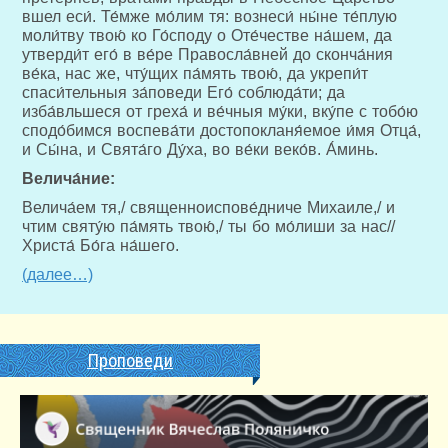
вшел еси́. Те́мже мо́лим тя: вознеси́ ны́не те́плую
моли́тву твою́ ко Го́споду о Оте́честве на́шем, да
утверди́т его́ в ве́ре Правосла́вней до сконча́ния
ве́ка, нас же, чту́щих па́мять твою́, да укрепи́т
спаси́тельныя за́поведи Его́ соблюда́ти; да
изба́вльшеся от греха́ и ве́чныя му́ки, вку́пе с тобо́ю
сподо́бимся воспева́ти достопокланя́емое и́мя Отца́,
и Сы́на, и Свята́го Ду́ха, во ве́ки веко́в. А́минь.
Велича́ние:
Велича́ем тя,/ священноиспове́дниче Михаиле,/ и
чтим святу́ю па́мять твою́,/ ты бо мо́лиши за нас//
Христа́ Бо́га на́шего.
(далее…)
Проповеди