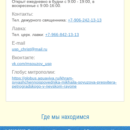
Открыт ежедневно в будни с
9:00 - 19:00
, в
воскресенье с
9:00-16:00
.
Контакты:
Тел. дежурного священника:
+7-906-242-13-13
Лавка:
Тел. церк. лавки:
+7-966-842-13-13
E-mail
usp_christ
@
mail.ru
Вконтакте:
vk.com/msouzov_usp
Глобус митрополии:
https://globus.aquaviva.ru/khram-
svyashchennoispovednika-mikhaila-soyuzova-presvitera-
petrogradskogo-v-nevskom-rayone
Где мы находимся