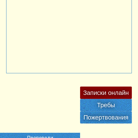
Записки онлайн
Требы
Пожертвования
Проповеди