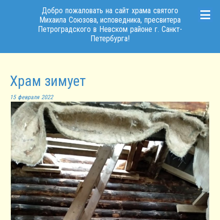
Добро пожаловать на сайт храма святого
Михаила Союзова, исповедника, пресвитера
Петроградского в Невском районе г. Санкт-
Петербурга!
Храм зимует
15 февраля 2022