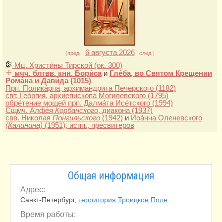
6 августа 2026
〈пред.
след.〉
Мц. Христи́ны Тирской
(ок. 300)
мчч. блгвв. кнн. Бори́са
и
Гле́ба, во Святом Крещении
Рома́на и Дави́да
(1015)
Прп. Полика́рпа, архимандрита Печерского
(1182)
свт. Гео́ргия, архиепископа Могилевского
(1795)
обре́тение мощей прп. Далма́та Исе́тского
(1994)
Сщмч. Алфе́я
Корбанского
, диакона
(1937)
свв. Николая
Понгильского
(1942)
и
Иоа́нна Оленевского
(Калинина)
(1951)
, испп., пресвитеров
Общая информация
Адрес:
Санкт-Петербург,
территория Троицкое Поле
Время работы: